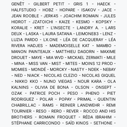
GENÊT - GILBERT PETIT - GRIS 1 - HAECK -
HALFSTUDIO - HOBZ - HOPARE - ISAKOV - JACE -
JEAN ROOBLE - JERK45 - JOACHIM ROMAIN - JULES
HIDROT - JZATOICHI - KAIZE - KESMO - KOPSKY -
KORALIE - KRET - L’INSECTE - LANDRY A. - LARS
DEUX - LASKA - LAURA SATANA - LEIMONE83 - LENZ -
LUZIA PARDO - LX.ONE - LÉA DE CACQUERAY - LÉA
RIVERA HADJES - MADEMOISELLE KAT - MAMBO -
MANON PAINTEAUX - MATTHIEU DAGORN - MAXIME
DROUET - MAYE - MIA WVD - MICKAEL ZERMATI - MILE
- MINA - MISS VAN - MIST - MITES - MOINS 12 PROD -
MOMIES - MONDÉ - MORCKY - NASTY - NDEK - NEBAY
- NED - NIACK - NICOLAS CLEZIO - NICOLAS GIQUEL
- NIKKO KKO - NUNO VIEGAS - NOUR KARA - OLA
KALNINS - OLIVIA DE BONA - OLSON - ONSEPT -
OZAK - PATRICE POCH - PESO - PHENO - PIET
RODRIGUEZ - POLAR - POPAY - PRIMAL - QUENTIN
CHABRILLAC - RAMS - REINIER LANDWEHR - REMI
TOURNIER - RESO - RERO - REVER - ROCCO AND HIS
BROTHERS - ROMAIN FROQUET - RÉDA IBRAHIM -
STÉPHANE CARRICONDO - SAÏD KINOS - SETHONE -